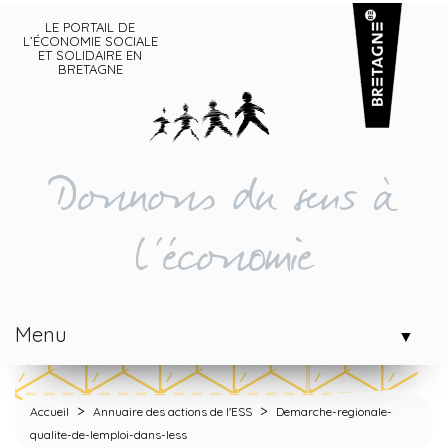
LE PORTAIL DE
L’ÉCONOMIE SOCIALE
ET SOLIDAIRE EN
BRETAGNE
Donnons du sens à
l'économie
Menu
▼
>
>
Accueil
Annuaire des actions de l'ESS
Demarche-regionale-
qualite-de-lemploi-dans-less