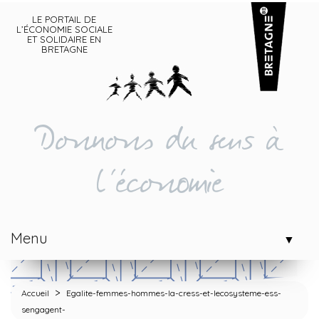
LE PORTAIL DE
L’ÉCONOMIE SOCIALE
ET SOLIDAIRE EN
BRETAGNE
Donnons du sens à
l'économie
Menu
▼
>
Accueil
Egalite-femmes-hommes-la-cress-et-lecosysteme-ess-
sengagent-