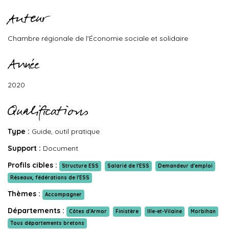
Auteur
Chambre régionale de l'Économie sociale et solidaire
Année
2020
Qualifications
Type :
Guide, outil pratique
Support :
Document
Profils cibles :
Structure ESS
Salarié de l'ESS
Demandeur d'emploi
Réseaux, fédérations de l'ESS
Thèmes :
Accompagner
Départements :
Côtes d'Armor
Finistère
Ille-et-Vilaine
Morbihan
Tous départements bretons